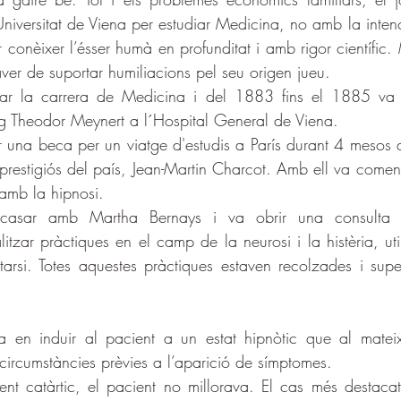
Universitat de Viena per estudiar Medicina, no amb la intenc
er conèixer l’ésser humà en profunditat i amb rigor científic.
ver de suportar humiliacions pel seu origen jueu.
r la carrera de Medicina i del 1883 fins el 1885 va tr
eg Theodor Meynert a l´Hospital General de Viena.
 una beca per un viatge d'estudis a París durant 4 mesos
restigiós del país, Jean-Martin Charcot. Amb ell va come
l amb la hipnosi.
casar amb Martha Bernays i va obrir una consulta 
itzar pràctiques en el camp de la neurosi i la histèria, util
tarsi. Totes aquestes pràctiques estaven recolzades i supe
ia en induir al pacient a un estat hipnòtic que al matei
 circumstàncies prèvies a l’aparició de símptomes.
nt catàrtic, el pacient no millorava. El cas més destacat