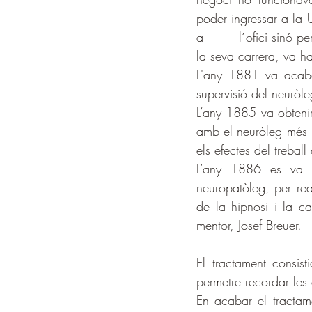
poder ingressar a la 
a        l´ofici sinó p
la seva carrera, va ha
L'any 1881 va acaba
supervisió del neuròl
L’any 1885 va obtenir
amb el neuròleg més p
els efectes del trebal
L’any 1886 es va 
neuropatòleg, per real
de la hipnosi i la ca
mentor, Josef Breuer.
El tractament consist
permetre recordar les
En acabar el tractame