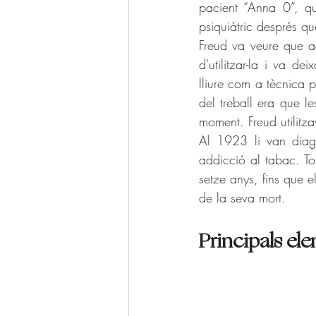
pacient “Anna 0”, q
psiquiàtric després q
Freud va veure que a
d'utilitzar-la i va d
lliure com a tècnica 
del treball era que l
moment. Freud utilitza
Al 1923 li van diag
addicció al tabac. Tot
setze anys, fins que 
de la seva mort.
Principals ele