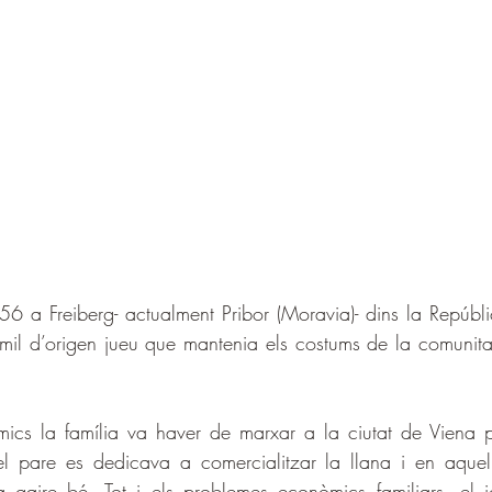
56 a Freiberg- actualment Pribor (Moravia)- dins la Repúbli
 humil d’origen jueu que mantenia els costums de la comunita
ics la família va haver de marxar a la ciutat de Viena p
 el pare es dedicava a comercialitzar la llana i en aquel
 gaire bé. Tot i els problemes econòmics familiars, el 