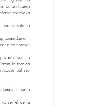
ió de dedicar-se 
 Mentre estudiava 
eballar sota la 
 aproximadament, 
nçar a comprovar 
privada com a 
itzant la tècnica 
rvisades pel seu 
x temps li podia 
 va ser el de la 