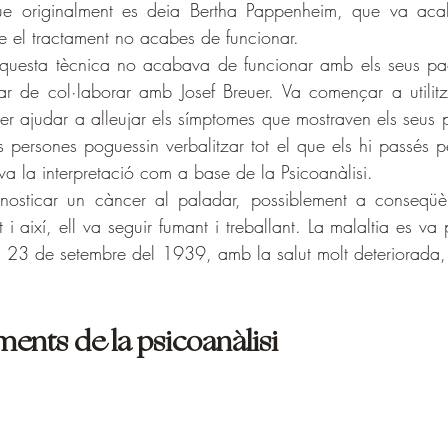
ue originalment es deia Bertha Pappenheim, que va acab
ue el tractament no acabes de funcionar.
questa tècnica no acabava de funcionar amb els seus paci
eixar de col·laborar amb Josef Breuer. Va començar a utilitz
per ajudar a alleujar els símptomes que mostraven els seus p
es persones poguessin verbalitzar tot el que els hi passés p
va la interpretació com a base de la Psicoanàlisi.
nosticar un càncer al paladar, possiblement a conseqüè
 i així, ell va seguir fumant i treballant. La malaltia es va 
el 23 de setembre del 1939, amb la salut molt deteriorada, v
ments de la psicoanàlisi