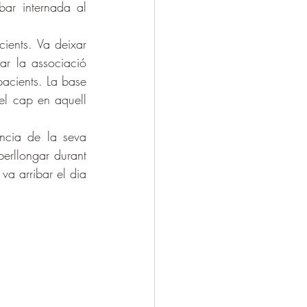
ar internada al 
ents. Va deixar 
ar la associació 
acients. La base 
el cap en aquell 
ncia de la seva 
perllongar durant 
a arribar el dia 