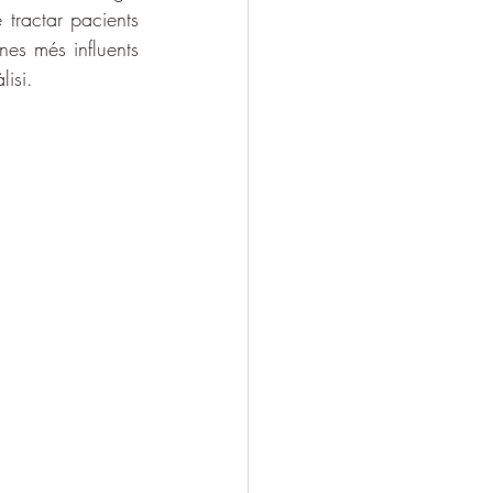
tractar pacients 
es més influents 
isi.