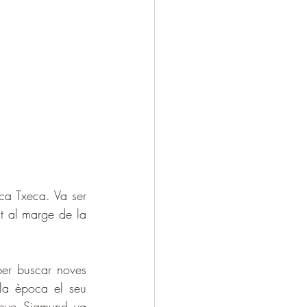
ca Txeca. Va ser 
t al marge de la 
er buscar noves 
la època el seu 
jove Sigmund va 