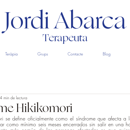
Jordi Abarca
Terapeuta
Teràpia
Grups
Contacte
Blog
4 min de lectura
ome Hikikomori
ri se define oficialmente como el síndrome que afecta a l
tar como mínimo seis meses encerrados sin salir en una h