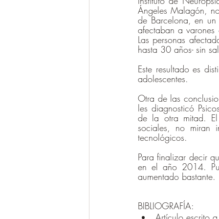
Instituto de Neuropsi
Ángeles Malagón, nos
de Barcelona, en un
afectaban a varones
Las personas afectada
hasta 30 años- sin sali
Este resultado es dis
adolescentes.
Otra de las conclusio
les diagnosticó Psico
de la otra mitad. E
sociales, no miran 
tecnológicos.
Para finalizar decir q
en el año 2014. Pue
aumentado bastante.
BIBLIOGRAFÍA:
Artículo escrito a