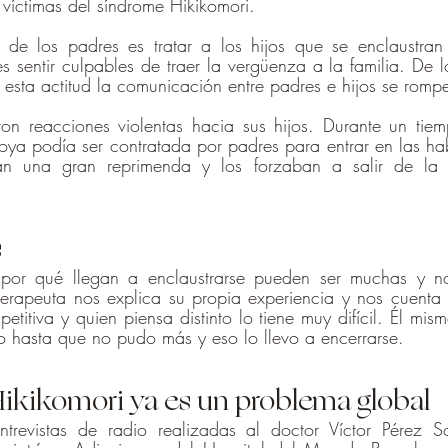
víctimas del síndrome Hikikomori.
de los padres es tratar a los hijos que se enclaustran
s sentir culpables de traer la vergüenza a la familia. De 
esta actitud la comunicación entre padres e hijos se rompe
on reacciones violentas hacia sus hijos. Durante un tie
a podía ser contratada por padres para entrar en las habi
ían una gran reprimenda y los forzaban a salir de la h
s
 por qué llegan a enclaustrarse pueden ser muchas y no
terapeuta nos explica su propia experiencia y nos cuenta
itiva y quien piensa distinto lo tiene muy difícil. Él mismo
jo hasta que no pudo más y eso lo llevo a encerrarse.
ikikomori ya es un problema global
trevistas de radio realizadas al doctor Víctor Pérez Sol