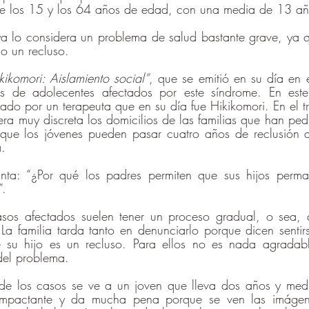
tre los 15 y los 64 años de edad, con una media de 13 añ
ya lo considera un problema de salud bastante grave, ya 
o un recluso.
kikomori: Aislamiento social”
, que se emitió en su día en 
os de adolecentes afectados por este síndrome. En este
do por un terapeuta que en su día fue Hikikomori. En el tra
ra muy discreta los domicilios de las familias que han ped
que los jóvenes pueden pasar cuatro años de reclusión a
. 
unta: “¿Por qué los padres permiten que sus hijos perma
”.
sos afectados suelen tener un proceso gradual, o sea, 
La familia tarda tanto en denunciarlo porque dicen sentir
 su hijo es un recluso. Para ellos no es nada agradabl
del problema.
de los casos se ve a un joven que lleva dos años y medio 
 impactante y da mucha pena porque se ven las imáge