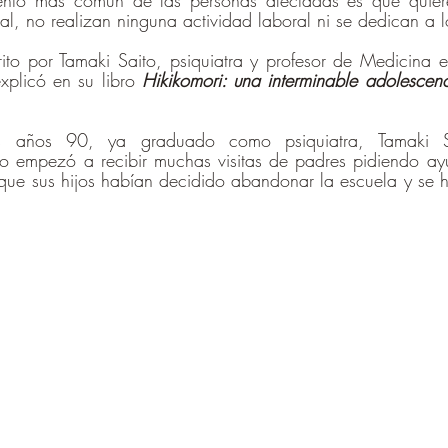
ento más común de las personas afectadas es que quiere
al, no realizan ninguna actividad laboral ni se dedican a l
rito por Tamaki Saito, psiquiatra y profesor de Medicina e
xplicó en su libro 
Hikikomori: una interminable adolescen
os años 90, ya graduado como psiquiatra, Tamaki S
 empezó a recibir muchas visitas de padres pidiendo ay
que sus hijos habían decidido abandonar la escuela y se h