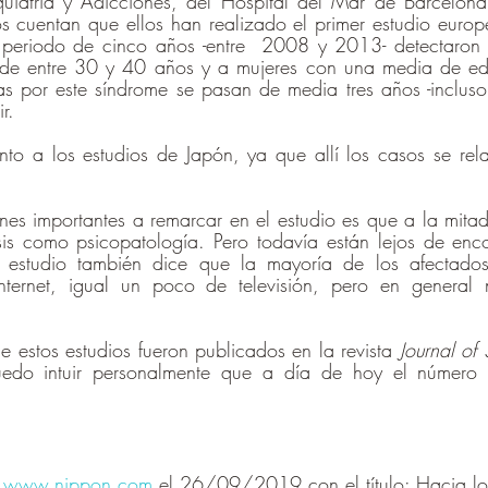
quiatría y Adicciones, del Hospital del Mar de Barcelona
 cuentan que ellos han realizado el primer estudio europe
 periodo de cinco años -entre  2008 y 2013- detectaron
 de entre 30 y 40 años y a mujeres con una media de ed
s por este síndrome se pasan de media tres años -incluso
r.
tinto a los estudios de Japón, ya que allí los casos se re
nes importantes a remarcar en el estudio es que a la mitad
sis como psicopatología. Pero todavía están lejos de enco
l estudio también dice que la mayoría de los afectados
internet, igual un poco de televisión, pero en general
ue estos estudios fueron publicados en la revista 
Journal of 
do intuir personalmente que a día de hoy el número 
 
www.nippon.com
 el 26/09/2019 con el título: Hacia los