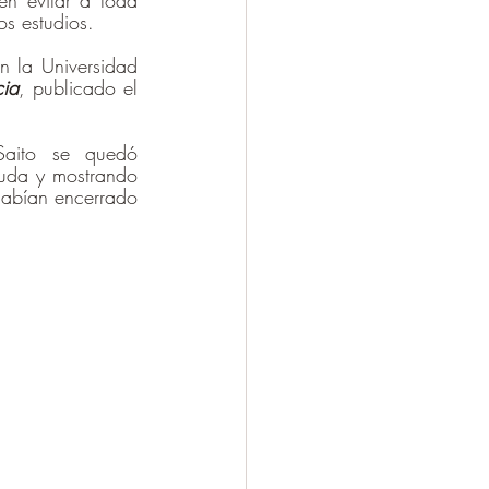
n evitar a toda 
os estudios.
n la Universidad 
cia
, publicado el 
aito se quedó 
uda y mostrando 
abían encerrado 