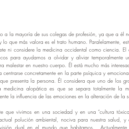
o a la mayoría de sus colegas de profesión, ya que a él no 
y lo que más valora es el trato humano. Paralelamente, esto
ete ni considere la medicina occidental como ciencia. El 
acos para ayudarnos a olvidar y aliviar temporalmente u
 malestar en nuestro cuerpo. Él está mucho más interesad
ra centrarse concretamente en la parte psíquica y emocional
 que presenta la persona. Él considera que uno de los gr
 medicina alopática es que se separa totalmente la me
te la influencia de las emociones en la alteración de la s
que vivimos en una sociedad y en una “cultura tóxica”,
ctual polución ambiental, nociva para nuestra salud, y d
 visión dual en el mundo que habitamos.  Actualmente 