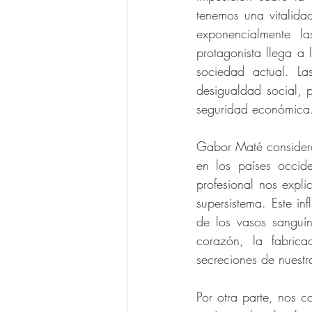
tenemos una vitalid
exponencialmente la
protagonista llega a
sociedad actual. La
desigualdad social, p
seguridad económica
Gabor Maté considera
en los países occid
profesional nos expl
supersistema. Este in
de los vasos sanguíne
corazón, la fabrica
secreciones de nuestr
Por otra parte, nos c