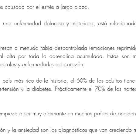
 es causada por el estrés a largo plazo.
e, una enfermedad dolorosa y misteriosa, está relacionad
resan a menudo rabia descontrolada (emociones reprimida
rial alta por toda la adrenalina acumulada. Estas son 
ebrales y enfermedades del corazón.
 país más rico de la historia, el 60% de los adultos tien
rtensión y la diabetes. Prácticamente el 70% de los nort
empieza a ser muy alarmante en muchos países de occident
ón y la ansiedad son los diagnósticos que van creciendo 