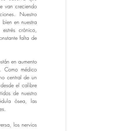
e van creciendo 
iones. Nuestro 
bien en nuestra 
strés crónico, 
nstante falta de 
stán en aumento 
os. Como médico 
o central de un 
desde el calibre 
tidos de nuestro 
dula ósea, las 
es.
rsa, los nervios 