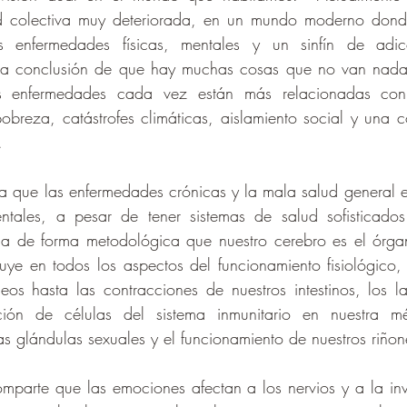
ad colectiva muy deteriorada, en un mundo moderno dond
s enfermedades físicas, mentales y un sinfín de adicc
 la conclusión de que hay muchas cosas que no van nada 
s enfermedades cada vez están más relacionadas con e
obreza, catástrofes climáticas, aislamiento social y una co
.
 que las enfermedades crónicas y la mala salud general e
entales, a pesar de tener sistemas de salud sofisticad
ica de forma metodológica que nuestro cerebro es el órgan
fluye en todos los aspectos del funcionamiento fisiológico, 
os hasta las contracciones de nuestros intestinos, los la
ción de células del sistema inmunitario en nuestra mé
as glándulas sexuales y el funcionamiento de nuestros riñon
omparte que las emociones afectan a los nervios y a la inve