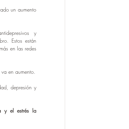
rado un aumento 
idepresivos y 
ro. Estos están 
ás en las redes 
e va en aumento.
ad, depresión y 
 y el estrés la 