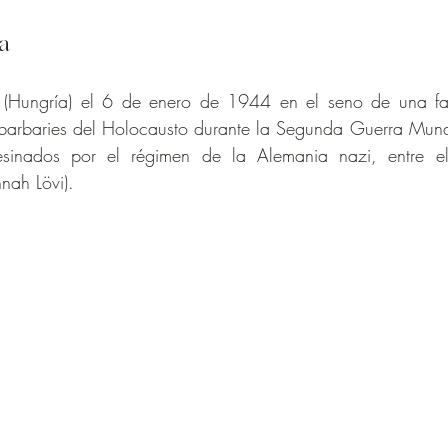
da
(Hungría) el 6 de enero de 1944 en el seno de una fami
barbaries del Holocausto durante la Segunda Guerra Mundia
esinados por el régimen de la Alemania nazi, entre ell
nah Lövi).