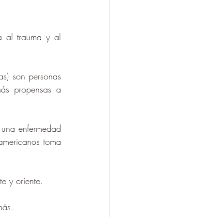
a al trauma y al 
s) son personas 
más propensas a 
e una enfermedad 
eamericanos toma 
e y oriente.
más.