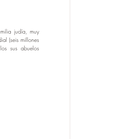
lia judía, muy 
l (seis millones 
os sus abuelos 