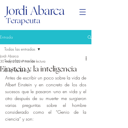
Jordi Abarca
Terapeuta
Entrada
Todas las entradas
Jordi Abarca
Todas las entradas
30 may 2022
7 min de lectura
Einstein y la inteligencia
Grup de fertilitat
Antes de escribir un poco sobre la vida de 
Albert Einstein y en concreto de los dos 
sucesos que le pasaron -uno en vida y el 
otro después de su muerte- me surgieron 
varias preguntas sobre el hombre 
considerado como el “Genio de la 
ciencia” y son: