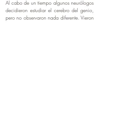
Al cabo de un tiempo algunos neurólogos 
decidieron estudiar el cerebro del genio, 
pero no observaron nada diferente. Vieron 
que el tamaño era normal y su peso era 
más o menos estándar, unos 1230 
gramos.
El ejercito estadounidense se puso en 
contacto con él para adquirir el cerebro, 
porque temían que fuera a parar a manos 
de los soviéticos. Harvey decidió rechazar 
la oferta.
La guerra del Vietnam estaba terminando y 
en 1978 el periodista Steven Levy 
consiguió hacer una entrevista a Harvey 
preguntándole si aún tenía el cerebro de 
Einstein y él respondió evidentemente que 
sí. Explicó que lo tenía guardado en una 