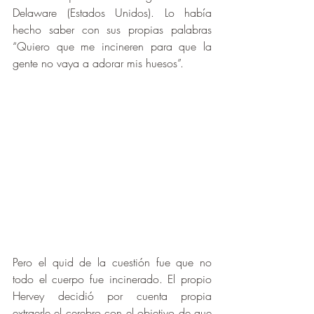
Delaware (Estados Unidos). Lo había 
hecho saber con sus propias palabras 
“Quiero que me incineren para que la 
gente no vaya a adorar mis huesos”.
Pero el quid de la cuestión fue que no 
todo el cuerpo fue incinerado. El propio 
Hervey decidió por cuenta propia 
extraerle el cerebro con el objetivo de que 