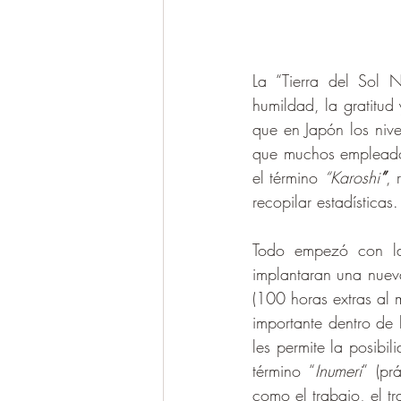
La “Tierra del Sol 
humildad, la gratitud
que en Japón los nive
que muchos empleados
el término 
“Karoshi
”
,
recopilar estadísticas.
Todo empezó con la
implantaran una nueva
(100 horas extras al 
importante dentro de 
les permite la posibi
término “
Inumeri
” (pr
como el trabajo, el t