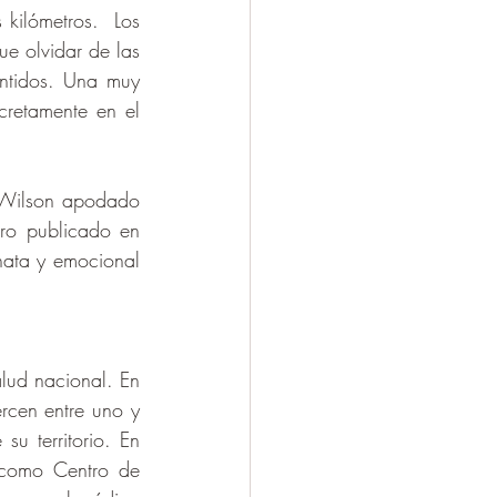
ilómetros.  Los 
e olvidar de las 
ntidos. Una muy 
retamente en el 
.Wilson apodado 
bro publicado en 
ata y emocional 
ud nacional. En 
rcen entre uno y 
 territorio. En 
como Centro de 