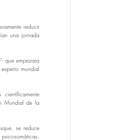
iamente reducir 
ían una jornada 
e
”- que empezara 
 experto mundial 
ientíficamente 
n Mundial de la 
sque, se reduce 
psicosomáticas. 