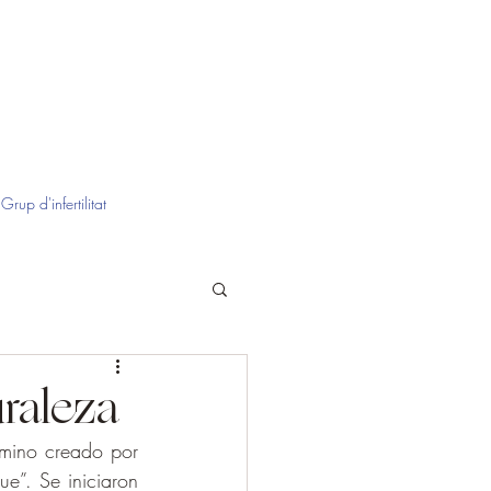
Grup d'infertilitat
uraleza
rmino creado por 
”. Se iniciaron 