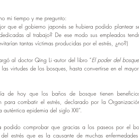
omo mi tiempo y me pregunto:
or que el gobierno japonés se hubiera podido plantear ser
 dedicadas al trabajo? De ese modo sus empleados tendr
vitarían tantas víctimas producidas por el estrés, ¿no?)
rgó al doctor Qing Li -autor del libro “
El poder del bosqu
r las virtudes de los bosques, hasta convertirse en el mayor
a de hoy que los baños de bosque tienen beneficios c
 para combatir el estrés, declarado por la Organizació
auténtica epidemia del siglo XXI”.
ha podido comprobar que gracias a los paseos por el bo
 del estrés que es la causante de muchas enfermedades 