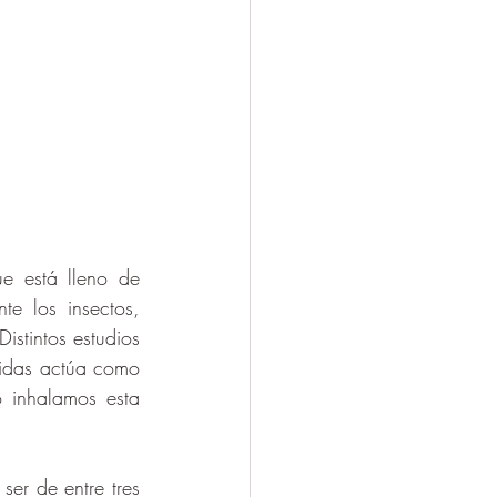
Una de las conclusiones a las que se ha llegado es que el aire del bosque está lleno de 
e los insectos, 
stintos estudios 
cidas actúa como 
 inhalamos esta 
r de entre tres 