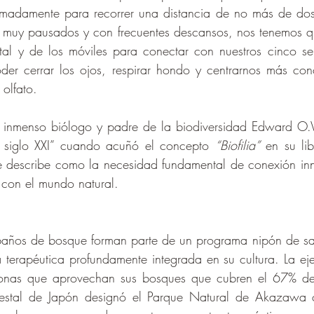
imadamente para recorrer una distancia de no más de dos k
 muy pausados y con frecuentes descansos, nos tenemos qu
ntal y de los móviles para conectar con nuestros cinco se
der cerrar los ojos, respirar hondo y centrarnos más conc
 olfato.
el inmenso biólogo y padre de la biodiversidad Edward O
 siglo XXI” cuando acuñó el concepto 
“Biofilia”
 en su li
e describe como la necesidad fundamental de conexión inn
 con el mundo natural.
 baños de bosque forman parte de un programa nipón de sal
 terapéutica profundamente integrada en su cultura. La eje
onas que aprovechan sus bosques que cubren el 67% de su
estal de Japón designó el Parque Natural de Akazawa 