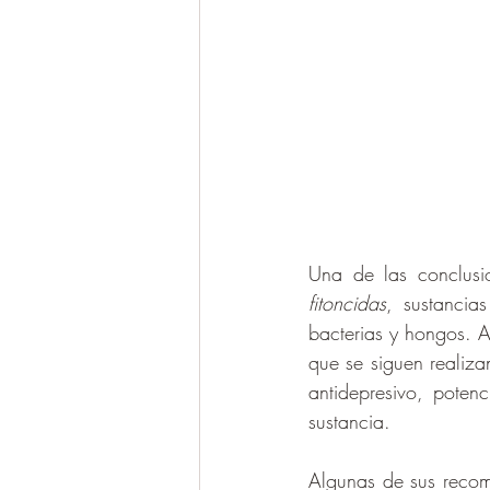
fitoncidas
, sustancia
bacterias y hongos. As
que se siguen realiza
antidepresivo, poten
sustancia.
Algunas de sus recom