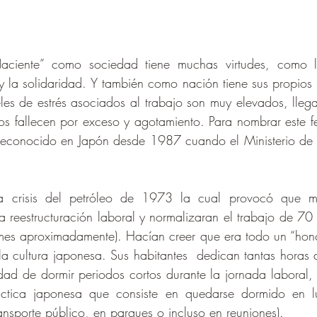
Naciente” como sociedad tiene muchas virtudes, como la
 y la solidaridad. Y también como nación tiene sus propios d
les de estrés asociados al trabajo son muy elevados, lleg
 fallecen por exceso y agotamiento. Para nombrar este f
reconocido en Japón desde 1987 cuando el Ministerio de
 crisis del petróleo de 1973 la cual provocó que m
 reestructuración laboral y normalizaran el trabajo de 70
mes aproximadamente). Hacían creer que era todo un “hono
la cultura japonesa. Sus habitantes  dedican tantas horas a
lidad de dormir periodos cortos durante la jornada laboral,
áctica japonesa que consiste en quedarse dormido en lu
ransporte público, en parques o incluso en reuniones).